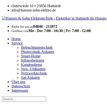
Osterwiede 10 • 25856 Hattstedt
info@hansen-sohn-elektro.de
04846 - 212872
Rufen Sie uns an
Mo - Do: 7:00 - 16:30 | Fr: 7:00 - 12:00
Geöffnet von
Home
Service
Beleuchtungstechnik
Photovoltaik-Anlagen
Smart-Home
Infrarotheizung
Kundendienst
Neu- Umbauten
Netzwerktechnik
Sat-Anlagen
Über uns
Datenschutz
Impressum